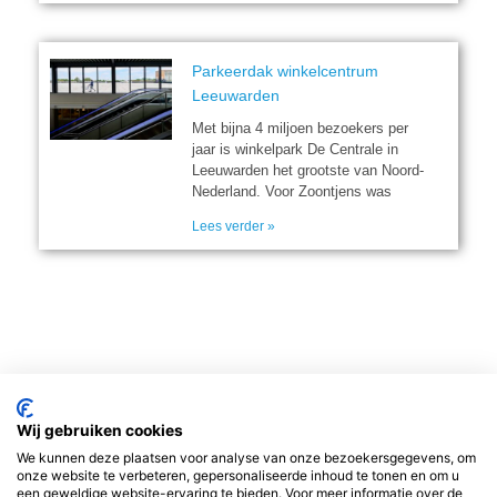
Parkeerdak winkelcentrum
Leeuwarden
Met bijna 4 miljoen bezoekers per
jaar is winkelpark De Centrale in
Leeuwarden het grootste van Noord-
Nederland. Voor Zoontjens was
Lees verder »
Wij gebruiken cookies
We kunnen deze plaatsen voor analyse van onze bezoekersgegevens, om
© 2016-2020 | Totaal Dak Concept is een samenwerkings- en
onze website te verbeteren, gepersonaliseerde inhoud te tonen en om u
een geweldige website-ervaring te bieden. Voor meer informatie over de