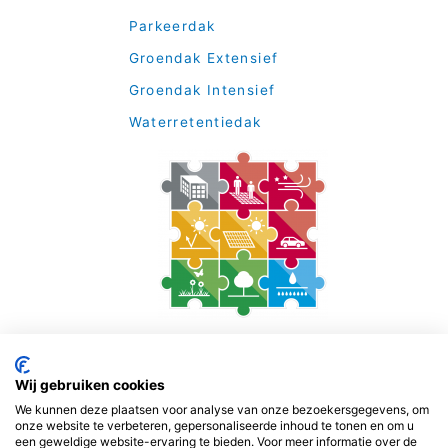
Parkeerdak
Groendak Extensief
Groendak Intensief
Waterretentiedak
Wij gebruiken cookies
We kunnen deze plaatsen voor analyse van onze bezoekersgegevens, om
© 2016-2020 | Totaal Dak Concept is een samenwerkings- en
onze website te verbeteren, gepersonaliseerde inhoud te tonen en om u
een geweldige website-ervaring te bieden. Voor meer informatie over de
innovatieplatform van A-merk leveranciers en fabrikanten gericht op het