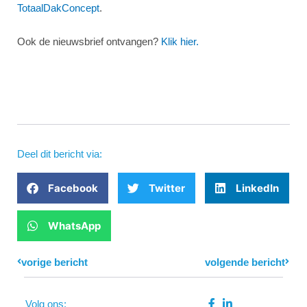
TotaalDakConcept
.
Ook de nieuwsbrief ontvangen?
Klik hier.
Deel dit bericht via:
Facebook
Twitter
LinkedIn
WhatsApp
Prev
vorige bericht
volgende bericht
Next
Volg ons: