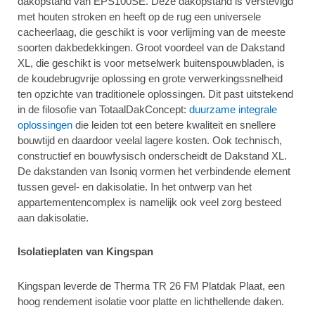
dakopstand van EPS100SE. Deze dakopstand is verstevigd
met houten stroken en heeft op de rug een universele
cacheerlaag, die geschikt is voor verlijming van de meeste
soorten dakbedekkingen. Groot voordeel van de Dakstand
XL, die geschikt is voor metselwerk buitenspouwbladen, is
de koudebrugvrije oplossing en grote verwerkingssnelheid
ten opzichte van traditionele oplossingen. Dit past uitstekend
in de filosofie van TotaalDakConcept:
duurzame integrale
oplossingen
die leiden tot een betere kwaliteit en snellere
bouwtijd en daardoor veelal lagere kosten. Ook technisch,
constructief en bouwfysisch onderscheidt de Dakstand XL.
De dakstanden van Isoniq vormen het verbindende element
tussen gevel- en dakisolatie. In het ontwerp van het
appartementencomplex is namelijk ook veel zorg besteed
aan dakisolatie.
Isolatieplaten van Kingspan
Kingspan leverde de Therma TR 26 FM Platdak Plaat, een
hoog rendement isolatie voor platte en lichthellende daken.