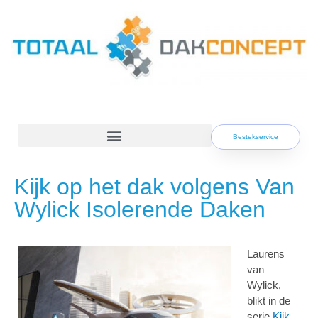
Skip
to
content
Bestekservice
Kijk op het dak volgens Van
Wylick Isolerende Daken
Laurens
van
Wylick,
blikt in de
serie
Kijk