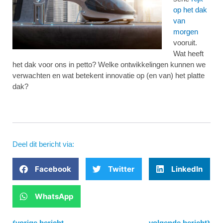
op het dak
van
morgen
vooruit.
Wat heeft
het dak voor ons in petto? Welke ontwikkelingen kunnen we
verwachten en wat betekent innovatie op (en van) het platte
dak?
Deel dit bericht via:
Facebook
Twitter
LinkedIn
WhatsApp
Prev
vorige bericht
volgende bericht
Next