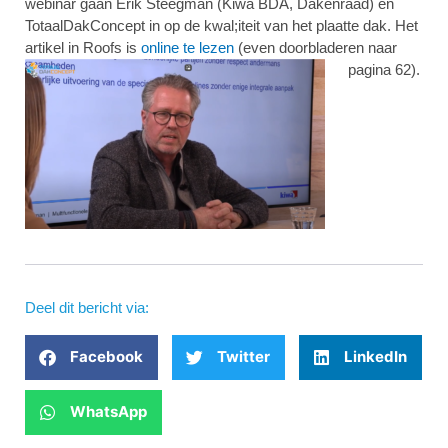
webinar gaan Erik Steegman (Kiwa BDA, Dakenraad) en
TotaalDakConcept in op de kwal;iteit van het plaatte dak. Het
artikel in Roofs is
online te lezen
(even doorbladeren naar
pagina 62).
Deel dit bericht via:
Facebook
Twitter
LinkedIn
WhatsApp