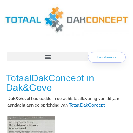
Skip
to
content
Bestekservice
TotaalDakConcept in
Dak&Gevel
Dak&Gevel besteedde in de achtste aflevering van dit jaar
aandacht aan de oprichting van
TotaalDakConcept
.