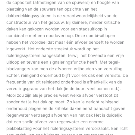
de capaciteit (afmetingen van de spuwers) en hoogte van
plaatsing van de spuwers ten opzichte van het
dakbedekkingssysteem is de verantwoordelijkheid van de
constructeur van het gebouw. Bij kleinere, minder kritische
daken kan gekozen worden voor een stadsuitloop in
combinatie met een noodoverloop. Deze combi-uitlopen
hebben het voordeel dat maar één afvoer behoeft te worden
ingewerkt. Het onderste steekstuk wordt op het
rioleringssysteem aangesloten, terwijl het bovenste een vrije
uitloop en tevens een signaleringsfunctie heeft. Met tegel-
bladvangers kan men de afvoeren vrijhouden van vervuiling.
Echter, reinigend onderhoud blijft voor elk dak een vereiste. De
frequentie van dit reinigend onderhoud is afhankelijk van de
vervuilingsgraad van het dak (in de buurt veel bomen e.d.).
Mooi zou zijn als je precies weet welke afvoer verstopt zit
zonder dat je het dak op moet. Zo kan je gericht reinigend
onderhoud plegen en de kritieke daken eerst aandacht geven.
Regenwater vertraagd afvoeren van het dak Het is duidelijk
dat een snelle afvoer van regenwater een enorme
piekbelasting voor het rioleringssysteem veroorzaakt. Een licht
sedumdak kan een bijdrage leveren om het regenwater