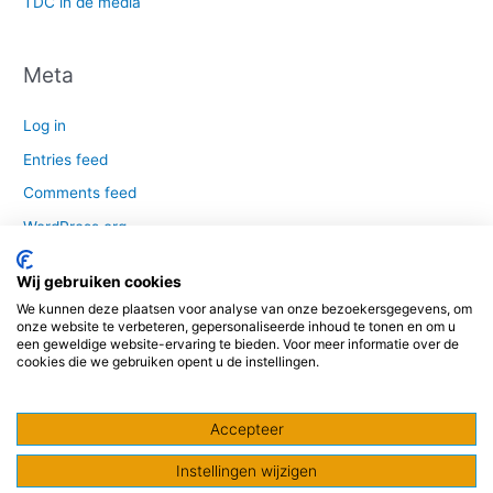
TDC in de media
Meta
Log in
Entries feed
Comments feed
WordPress.org
Wij gebruiken cookies
We kunnen deze plaatsen voor analyse van onze bezoekersgegevens, om
© 2016-2020 | Totaal Dak Concept is een samenwerkings- en
onze website te verbeteren, gepersonaliseerde inhoud te tonen en om u
een geweldige website-ervaring te bieden. Voor meer informatie over de
innovatieplatform van A-merk leveranciers en fabrikanten gericht op het
cookies die we gebruiken opent u de instellingen.
platte dak |
Privacystatement
|
Nieuwsbrief
Accepteer
F
L
Y
Instellingen wijzigen
a
i
o