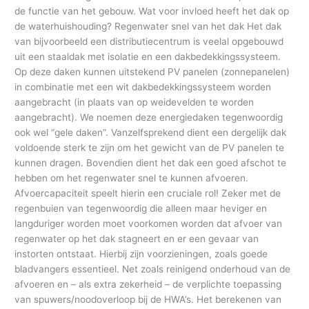
de functie van het gebouw. Wat voor invloed heeft het dak op
de waterhuishouding? Regenwater snel van het dak Het dak
van bijvoorbeeld een distributiecentrum is veelal opgebouwd
uit een staaldak met isolatie en een dakbedekkingssysteem.
Op deze daken kunnen uitstekend PV panelen (zonnepanelen)
in combinatie met een wit dakbedekkingssysteem worden
aangebracht (in plaats van op weidevelden te worden
aangebracht). We noemen deze energiedaken tegenwoordig
ook wel “gele daken”. Vanzelfsprekend dient een dergelijk dak
voldoende sterk te zijn om het gewicht van de PV panelen te
kunnen dragen. Bovendien dient het dak een goed afschot te
hebben om het regenwater snel te kunnen afvoeren.
Afvoercapaciteit speelt hierin een cruciale rol! Zeker met de
regenbuien van tegenwoordig die alleen maar heviger en
langduriger worden moet voorkomen worden dat afvoer van
regenwater op het dak stagneert en er een gevaar van
instorten ontstaat. Hierbij zijn voorzieningen, zoals goede
bladvangers essentieel. Net zoals reinigend onderhoud van de
afvoeren en – als extra zekerheid – de verplichte toepassing
van spuwers/noodoverloop bij de HWA’s. Het berekenen van