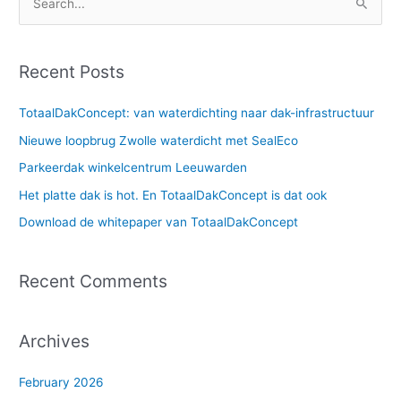
S
e
a
Recent Posts
r
c
TotaalDakConcept: van waterdichting naar dak-infrastructuur
h
Nieuwe loopbrug Zwolle waterdicht met SealEco
f
Parkeerdak winkelcentrum Leeuwarden
o
Het platte dak is hot. En TotaalDakConcept is dat ook
r
Download de whitepaper van TotaalDakConcept
:
Recent Comments
Archives
February 2026