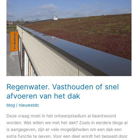
Vasthouden
of
snel
afvoeren
van
het
dak
Regenwater. Vasthouden of snel
afvoeren van het dak
blog
/
nieuwstdc
Deze vraag moet in het ontwerpstadium al beantwoord
worden. Wat willen we met het dak? Zoals in eerdere blogs al
is aangegeven, zijn er vele mogelijkheden om een dak een
extra functie te geven. Voor een deel wordt het bepaald door