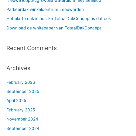
Nieuwe loopbrug Zwolle waterdicht met SealEco
f
Parkeerdak winkelcentrum Leeuwarden
o
Het platte dak is hot. En TotaalDakConcept is dat ook
r
Download de whitepaper van TotaalDakConcept
:
Recent Comments
Archives
February 2026
September 2025
April 2025
February 2025
November 2024
September 2024