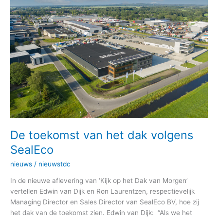
toekomst
van
het
dak
volgens
SealEco
De toekomst van het dak volgens
SealEco
nieuws
/
nieuwstdc
In de nieuwe aflevering van ‘Kijk op het Dak van Morgen’
vertellen Edwin van Dijk en Ron Laurentzen, respectievelijk
Managing Director en Sales Director van SealEco BV, hoe zij
het dak van de toekomst zien. Edwin van Dijk: “Als we het