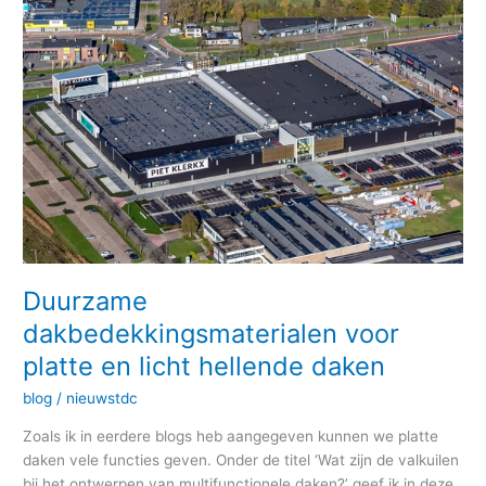
dakbedekkingsmaterialen
voor
platte
en
licht
hellende
daken
Duurzame
dakbedekkingsmaterialen voor
platte en licht hellende daken
blog
/
nieuwstdc
Zoals ik in eerdere blogs heb aangegeven kunnen we platte
daken vele functies geven. Onder de titel ‘Wat zijn de valkuilen
bij het ontwerpen van multifunctionele daken?’ geef ik in deze