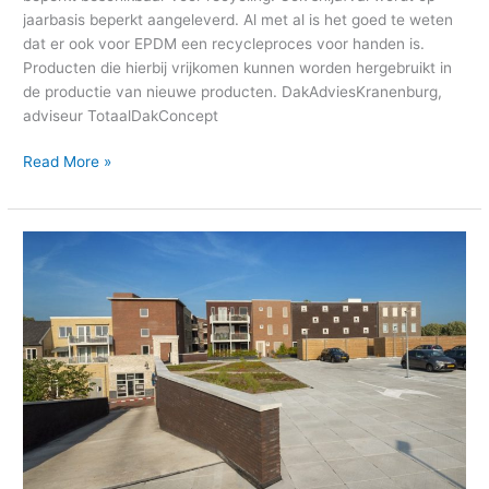
jaarbasis beperkt aangeleverd. Al met al is het goed te weten
dat er ook voor EPDM een recycleproces voor handen is.
Producten die hierbij vrijkomen kunnen worden hergebruikt in
de productie van nieuwe producten. DakAdviesKranenburg,
adviseur TotaalDakConcept
Read More »
Parkeerdak
en
achtertuin
tegelijkertijd