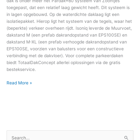
dak is onder meer het Pardak®80 systeem van Zoontjes
toegepast, dat een relatief laag gewicht heeft. Dit systeem is
in lagen opgebouwd. Op de waterdichte daklaag ligt een
isolatiepakket. Hierop ligt het systeem van de tegels, waar het
(beperkte) verkeer overheen rijdt. Isoniq leverde de Muurvoet,
dakstand M (een prefab dakrandopstand van EPS100SE) en
dakstand M-XL (een prefab verhoogde dakrandopstand van
EPS100SE, voorzien van balusters voor een constructieve
verbinding met de dakvloer). Voor complete parkeerdaken
biedt TotaalDakConcept allerlei oplossingen via de gratis
bestekservice.
Read More »
S