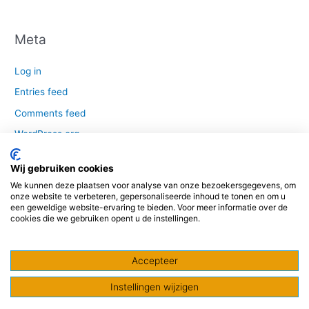
Meta
Log in
Entries feed
Comments feed
WordPress.org
Wij gebruiken cookies
We kunnen deze plaatsen voor analyse van onze bezoekersgegevens, om
© 2016-2020 | Totaal Dak Concept is een samenwerkings- en
onze website te verbeteren, gepersonaliseerde inhoud te tonen en om u
een geweldige website-ervaring te bieden. Voor meer informatie over de
innovatieplatform van A-merk leveranciers en fabrikanten gericht op het
cookies die we gebruiken opent u de instellingen.
platte dak |
Privacystatement
|
Nieuwsbrief
Accepteer
F
L
Y
Instellingen wijzigen
a
i
o