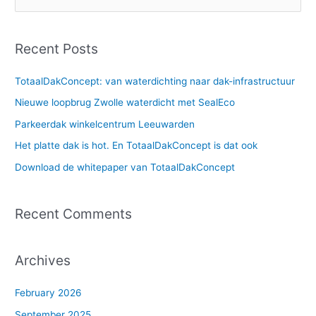
e
a
Recent Posts
r
c
TotaalDakConcept: van waterdichting naar dak-infrastructuur
h
Nieuwe loopbrug Zwolle waterdicht met SealEco
f
Parkeerdak winkelcentrum Leeuwarden
o
Het platte dak is hot. En TotaalDakConcept is dat ook
r
Download de whitepaper van TotaalDakConcept
:
Recent Comments
Archives
February 2026
September 2025