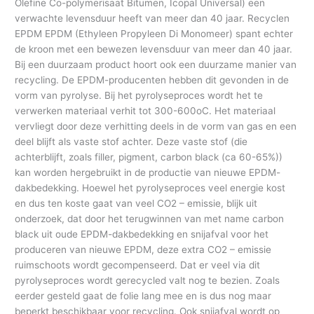
Olefine Co-polymerisaat Bitumen, Icopal Universal) een
verwachte levensduur heeft van meer dan 40 jaar. Recyclen
EPDM EPDM (Ethyleen Propyleen Di Monomeer) spant echter
de kroon met een bewezen levensduur van meer dan 40 jaar.
Bij een duurzaam product hoort ook een duurzame manier van
recycling. De EPDM-producenten hebben dit gevonden in de
vorm van pyrolyse. Bij het pyrolyseproces wordt het te
verwerken materiaal verhit tot 300-600oC. Het materiaal
vervliegt door deze verhitting deels in de vorm van gas en een
deel blijft als vaste stof achter. Deze vaste stof (die
achterblijft, zoals filler, pigment, carbon black (ca 60-65%))
kan worden hergebruikt in de productie van nieuwe EPDM-
dakbedekking. Hoewel het pyrolyseproces veel energie kost
en dus ten koste gaat van veel CO2 – emissie, blijk uit
onderzoek, dat door het terugwinnen van met name carbon
black uit oude EPDM-dakbedekking en snijafval voor het
produceren van nieuwe EPDM, deze extra CO2 – emissie
ruimschoots wordt gecompenseerd. Dat er veel via dit
pyrolyseproces wordt gerecycled valt nog te bezien. Zoals
eerder gesteld gaat de folie lang mee en is dus nog maar
beperkt beschikbaar voor recycling. Ook snijafval wordt op