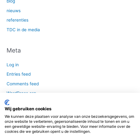
blog
nieuws
referenties
TDC in de media
Meta
Log in
Entries feed
Comments feed
WordPress.org
Wij gebruiken cookies
We kunnen deze plaatsen voor analyse van onze bezoekersgegevens, om
© 2016-2020 | Totaal Dak Concept is een samenwerkings- en
onze website te verbeteren, gepersonaliseerde inhoud te tonen en om u
een geweldige website-ervaring te bieden. Voor meer informatie over de
innovatieplatform van A-merk leveranciers en fabrikanten gericht op het
cookies die we gebruiken opent u de instellingen.
platte dak |
Privacystatement
|
Nieuwsbrief