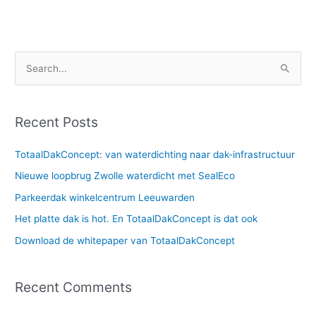
S
e
a
Recent Posts
r
c
TotaalDakConcept: van waterdichting naar dak-infrastructuur
h
Nieuwe loopbrug Zwolle waterdicht met SealEco
f
Parkeerdak winkelcentrum Leeuwarden
o
Het platte dak is hot. En TotaalDakConcept is dat ook
r
Download de whitepaper van TotaalDakConcept
:
Recent Comments