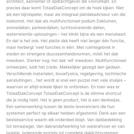
architect, aannemer of opdrachtgever die vooruitkijkt. En
precies daar komt TotaalDakConcept om de hoek kijken. Niet
als een bijrolspeler, maar als integraal platdakadviseur van die
toekomst. Het dak als multifunctioneel podium Daktuinen,
zonnedaken, parkeerdaken, luchtzuiverende daken,
waterretentie-oplossingen – het klinkt bijna als een menukaart.
En dat is het ook. Het platte dak heeft niet langer één functie,
maar herbergt ‘veel functies in één’. Met ruimtegebrek in
steden en strengere duurzaamheidsnormen, móét het dak
meedoen. Sterker nog: het dak ‘wíl’ meedoen. Multifunctioneel
ontwerpen, luidt het credo. Makkelijker gezegd dan gedaan.
Verschillende materialen, bouwfysica, regelgeving, technische
aansluitingen… het wordt al snel een puzzel met vele stukjes –
waarvan er altijd enkele lijken te ontbreken. En toen was er
TotaalDakConcept TotaalDakConcept is de slimme shortcut
die je nodig hebt. Het is geen product, het is een denkwijze.
Een samenwerking tussen de beste leveranciers die hun
systemen perfect op elkaar hebben afgestemd. Denk aan een
bestekservice waarin elk onderdeel klopt. Van dakbedekking
tot terrastegel. Van dakrandafwerking tot waterafvoer en van
isolatie, isolerende mortels tot complete daklichtsystemen.